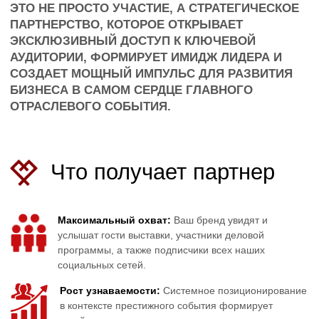
Что получает партнер
Максимальный охват:
Ваш бренд увидят и
услышат гости выставки, участники деловой
программы, а также подписчики всех наших
социальных сетей.
Рост узнаваемости:
Системное позиционирование
в контексте престижного события формирует
устойчивые ассоциации с качеством, инновациями и
статусом.
Прямое влияние на продажи:
Доступ к лояльной,
сфокусированной аудитории, готовой к диалогу и
покупкам, напрямую конвертируется в бизнес-
результаты.
Эксклюзивный нетворкинг:
Прямой контакт и
выстраивание отношений с ведущими дизайнерами,
архитекторами и ключевыми лицами,
принимающими решения.
Для кого это решение?