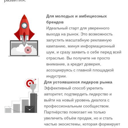
партнёрства:
Ирина Болотина
+7 915 365-00-10
Максим Фирсанов
+7 913 612-15-12
Марина Крудо
+7 916 264-32-24
Ирина Белозерова
+7 920 119-14-19
"РУССКИЙ ДОМ. ИНТЕРЬЕРНАЯ ВЫСТАВКА" - ЭТО
ВСТРЕЧА ТРАДИЦИЙ И ИННОВАЦИЙ!
СТАТЬ
ПРИНЯТЬ УЧАСТИЕ
ПОСЕТИТЕЛЕМ
ЭЛЕКТРОННЫЙ КАТАЛОГ