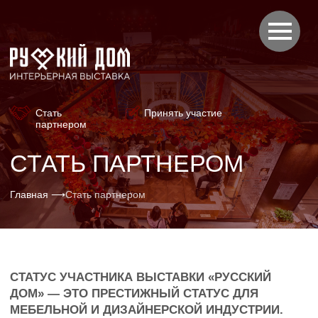
О выставке
Н
Стать
Принять участие
партнером
СТАТЬ ПАРТНЕРОМ
Главная ⟶
Стать партнером
СТАТУС УЧАСТНИКА ВЫСТАВКИ «РУССКИЙ
ДОМ» — ЭТО ПРЕСТИЖНЫЙ СТАТУС ДЛЯ
МЕБЕЛЬНОЙ И ДИЗАЙНЕРСКОЙ ИНДУСТРИИ.
ЭТО НЕ ПРОСТО УЧАСТИЕ, А СТРАТЕГИЧЕСКОЕ
ПАРТНЕРСТВО, КОТОРОЕ ОТКРЫВАЕТ
ЭКСКЛЮЗИВНЫЙ ДОСТУП К КЛЮЧЕВОЙ
АУДИТОРИИ, ФОРМИРУЕТ ИМИДЖ ЛИДЕРА И
СОЗДАЕТ МОЩНЫЙ ИМПУЛЬС ДЛЯ РАЗВИТИЯ
БИЗНЕСА В САМОМ СЕРДЦЕ ГЛАВНОГО
ОТРАСЛЕВОГО СОБЫТИЯ.