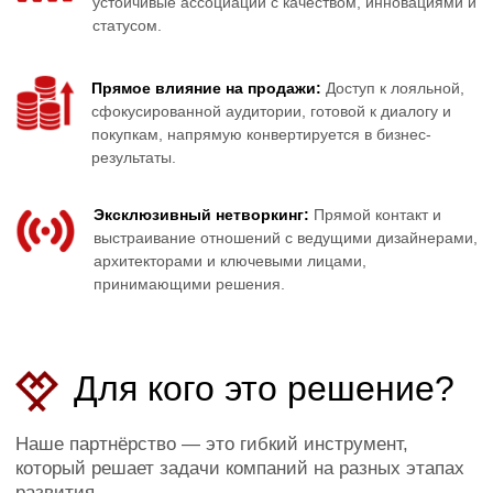
Наше партнёрство — это гибкий инструмент,
который решает задачи компаний на разных этапах
развития.
Для молодых и амбициозных
брендов
Идеальный старт для уверенного
выхода на рынок. Это возможность
запустить масштабную рекламную
кампанию, минуя информационный
шум, и сразу заявить о себе перед всей
отраслью. Вы получите не просто
внимание, а кредит доверия,
ассоциируясь с главной площадкой
индустрии.
Для устоявшихся лидеров рынка
Эффективный способ укрепить
авторитет, подтвердить лидерство и
выйти на новый уровень диалога с
профессиональным сообществом.
Партнёрство помогает не только
увеличить объём продаж, но и стать
частью экосистемы, которая формирует
будущее интерьерного рынка России.
По вопросам