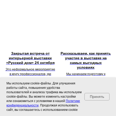
Закрытая встреча от
Рассказываем, как принять
интерьерной выставки
участие в выставке на
«Русский дом» 24 октября
самых выгодных
условиях
Это неформальное мероприятие
в кругу профессионалов, где
Мы начинаем подготовку к
можно вдохновиться, обменяться
главному интерьерному событию
опытом и стать частью
страны — выставке «Русский дом
Мы используем cookie-файлы. Для улучшения
работы сайта, повышения удобства
сообщества, которое создаёт
2026» в гостином дворе!
пользователей и анализа трафика мы используем
будущее интерьерного дизайна
Принять
cookie-файлы. Вы можете изменить настройки
России
или ознакомиться с условиями в нашей
Политике
конфиденциальности
. Продолжая использовать
сайт, вы соглашаетесь с использованием cookie