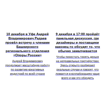
10 декабря в Уфе Андрей
9 декабря в 17:00 пройдёт
Владимирович Радаев
панельная дискуссия, где
провёл встречу с членами
дизайнеры и поставщики
Башкирского
наконец-то обсудят то, что
регионального отделения
обычно замалчивается
«Опоры России»
Чтобы перестать терять деньги
Андрей Владимирович
на неправильных партнёрствах.
продолжает масштабную работу
Здесь открыто разбирают
по развитию креативных
реальные случаи и говорят, что
индустрий по всей стране
ломается в коллаборациях чаще
всего и как это обходить