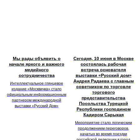
Мы рады объявить о
Сегодня, 10 июня в Москве
начале яркого и важного
состоялась рабочая
медийного
встреча основателя
сотрудничества
выставки «Русский дом»
Андрея Радаева с главным
Интеллектуальное глянцевое
советником по торговле
издание «Москвичка» стало
торгового
официальным информационным
представительства
партнером международной
Посольства Турецкой
выставки «Русский Дом»
Республики господином
Кадиром Сарыкая
Мероприятие стало логическим
продолжением переговоров,
начатых во время поездки
российской делегации в город