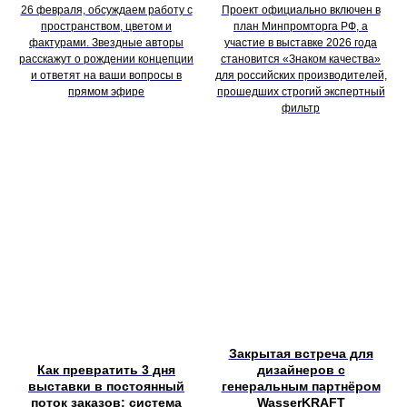
26 февраля, обсуждаем работу с
Проект официально включен в
пространством, цветом и
план Минпромторга РФ, а
фактурами. Звездные авторы
участие в выставке 2026 года
расскажут о рождении концепции
становится «Знаком качества»
и ответят на ваши вопросы в
для российских производителей,
прямом эфире
прошедших строгий экспертный
фильтр
Закрытая встреча для
Как превратить 3 дня
дизайнеров с
выставки в постоянный
генеральным партнёром
поток заказов: система
WasserKRAFT