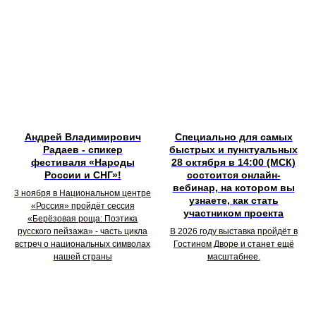
Андрей Владимирович
Специально для самых
Радаев - спикер
быстрых и пунктуальных
фестиваля «Народы
28 октября в 14:00 (МСК)
России и СНГ»!
состоится онлайн-
вебинар, на котором вы
3 ноября в Национальном центре
узнаете, как стать
«Россия» пройдёт сессия
участником проекта
«Берёзовая роща: Поэтика
русского пейзажа» - часть цикла
В 2026 году выставка пройдёт в
встреч о национальных символах
Гостином Дворе и станет ещё
нашей страны
масштабнее.