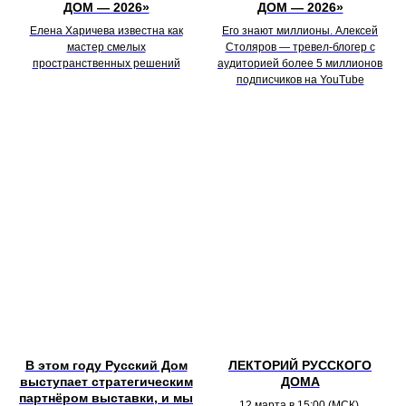
ДОМ — 2026»
ДОМ — 2026»
Елена Харичева известна как
Его знают миллионы. Алексей
мастер смелых
Столяров — тревел-блогер с
пространственных решений
аудиторией более 5 миллионов
подписчиков на YouTube
В этом году Русский Дом
ЛЕКТОРИЙ РУССКОГО
выступает стратегическим
ДОМА
партнёром выставки, и мы
12 марта в 15:00 (МСК),