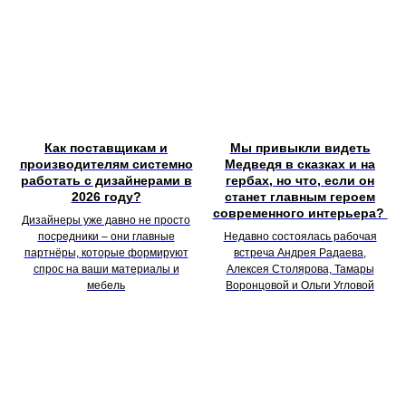
Как поставщикам и
Мы привыкли видеть
производителям системно
Медведя в сказках и на
работать с дизайнерами в
гербах, но что, если он
2026 году?
станет главным героем
современного интерьера?
Дизайнеры уже давно не просто
посредники – они главные
Недавно состоялась рабочая
партнёры, которые формируют
встреча Андрея Радаева,
спрос на ваши материалы и
Алексея Столярова, Тамары
мебель
Воронцовой и Ольги Угловой