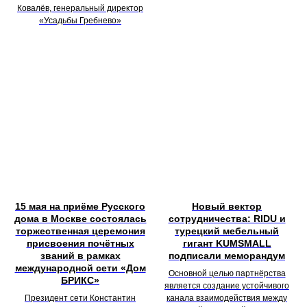
Ковалёв, генеральный директор
«Усадьбы Гребнево»
15 мая на приёме Русского
Новый вектор
дома в Москве состоялась
сотрудничества: RIDU и
торжественная церемония
турецкий мебельный
присвоения почётных
гигант KUMSMALL
званий в рамках
подписали меморандум
международной сети «Дом
Основной целью партнёрства
БРИКС»
является создание устойчивого
Президент сети Константин
канала взаимодействия между