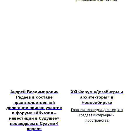
Андрей Владимирович
XXI Форум «Дизайнеры и
Радаев в составе
архитекторы» в
правительственной
Новосибирске
делегации принял участие
Главная площадка для тех, кто
в форуме «Абхазия –
создаёт интерьеры и
инвестиции в будущее»
пространства
прошедшем в Сухуме 4
апреля