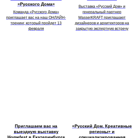
«Русского Дома»
Выставка «Русский Дом» и
Команда «Русского Дома»
генеральный партнер
приглашает вас на наш ОНЛАЙН-
WasserKRAFT приглашают
тренинг, который пройдет 13
дизайнеров и архитекторов на
февраля
закрытую экспертную встречу
Приглашаем вас на
«Русский Дом. Креативные
выездную выставку
регионы» и
Homefest в Екатеринбурге
специализированная