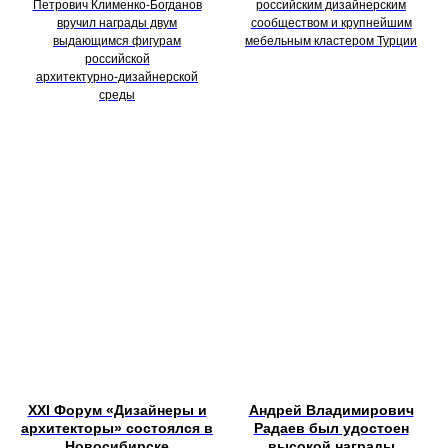
Петрович Клименко‑Богданов
российским дизайнерским
вручил награды двум
сообществом и крупнейшим
выдающимся фигурам
мебельным кластером Турции
российской
архитектурно‑дизайнерской
среды
XXI Форум «Дизайнеры и
Андрей Владимирович
архитекторы» состоялся в
Радаев был удостоен
Новосибирске
высокой награды