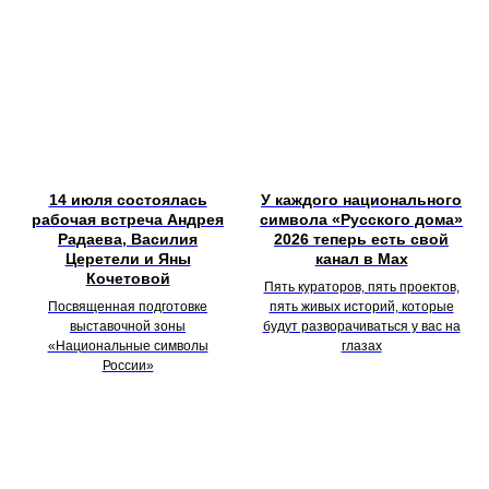
14 июля состоялась
У каждого национального
рабочая встреча Андрея
символа «Русского дома»
Радаева, Василия
2026 теперь есть свой
Церетели и Яны
канал в Max
Кочетовой
Пять кураторов, пять проектов,
Посвященная подготовке
пять живых историй, которые
выставочной зоны
будут разворачиваться у вас на
«Национальные символы
глазах
России»