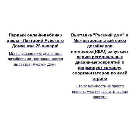
Первый онлайн-вебинар
Выставка "Русский дом" и
цикла «Лекторий Русского
Межрегиональный союз
Дома» уже 26 января!
дизайнеров
интерьера(RIDU) запускает
Мы запускаем цикл диалогов с
серию региональных
дизайнерами - авторами капсул
дизайн-мероприятий и
выставки «Русский Дом»
формирует команду
соорганизаторов по всей
стране
Это возможность не просто
принять участие, а стать частью
проекта